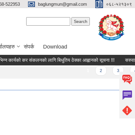
68-522953
baglungmun@gmail.com
०६८-५२१३०९
Search form
Search
्यालयहरु
संपर्क
Download
 कार्यको कर संकलनको लागि बिधुतिय ठेक्का आह्वानको सूचना !!!
सरुवा सहम
ges
1
2
3
4