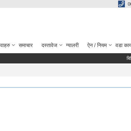
0
ेवाहरु
समाचार
दस्तावेज
ग्यालरी
ऐन / नियम
वडा कार
बिभिन्न
Pa