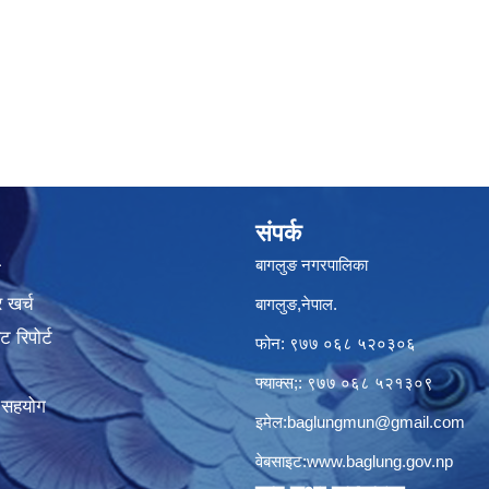
संपर्क
बागलुङ नगरपालिका
ा
 खर्च
बागलुङ,नेपाल.
 रिपोर्ट
फोन: ९७७ ०६८ ५२०३०६
फ्याक्स;: ९७७ ०६८ ५२१३०९
क सहयोग
इमेल:
baglungmun@gmail.com
वेबसाइट:
www.baglung.gov.np