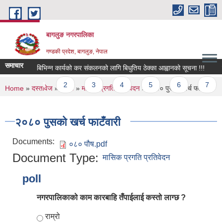
Skip to main content
बागलुङ नगरपालिका
गण्डकी प्रदेश, बागलुङ, नेपाल
समाचार
बिभिन्न कार्यको कर संकलनको लागि बिधुतिय ठेक्का आह्वानको सूचना !!!
सरु
Pages
1
2
3
4
5
6
7
You are here
Home
»
दस्तावेज
»
रिपोर्ट
»
मासिक प्रगति प्रतिवेदन
» २०८० पुसको खर्च फाटँवारी
२०८० पुसको खर्च फाटँवारी
Documents:
०८० पौष.pdf
Document Type:
मासिक प्रगति प्रतिवेदन
poll
नगरपालिकाको काम कारबाहि तँपाईलाई कस्तो लाग्छ ?
Choices
राम्रो