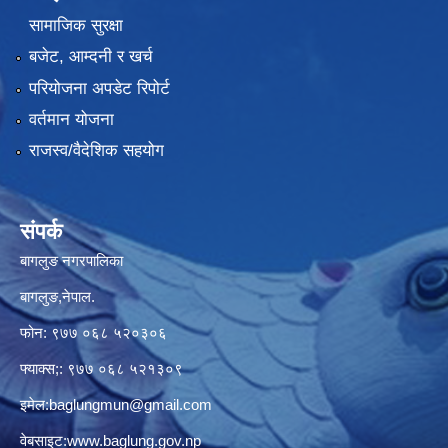
सामाजिक सुरक्षा
बजेट, आम्दनी र खर्च
परियोजना अपडेट रिपोर्ट
वर्तमान योजना
राजस्व/वैदेशिक सहयोग
संपर्क
बागलुङ नगरपालिका
बागलुङ,नेपाल.
फोन: ९७७ ०६८ ५२०३०६
फ्याक्स;: ९७७ ०६८ ५२१३०९
इमेल:
baglungmun@gmail.com
वेबसाइट:
www.baglung.gov.np