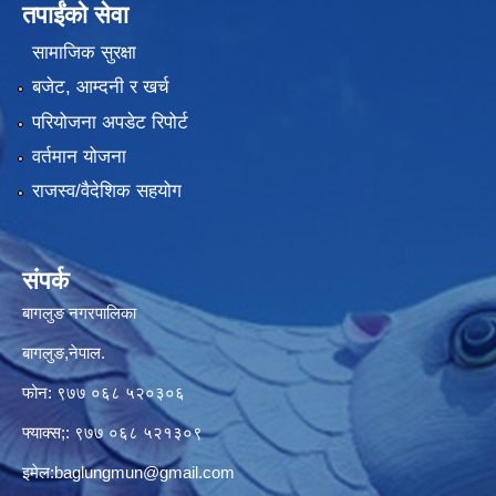
तपाईंको सेवा
सामाजिक सुरक्षा
बजेट, आम्दनी र खर्च
परियोजना अपडेट रिपोर्ट
वर्तमान योजना
राजस्व/वैदेशिक सहयोग
संपर्क
बागलुङ नगरपालिका
बागलुङ,नेपाल.
फोन: ९७७ ०६८ ५२०३०६
फ्याक्स;: ९७७ ०६८ ५२१३०९
इमेल:
baglungmun@gmail.com