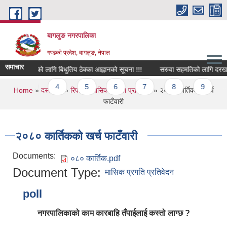
Skip to main content
बागलुङ नगरपालिका
गण्डकी प्रदेश, बागलुङ, नेपाल
समाचार
ो कर संकलनको लागि बिधुतिय ठेक्का आह्वानको सूचना !!!
सरुवा सहमतिको लागि दरखास्त 
s
3
4
5
6
7
8
9
…
You are here
Home
»
दस्तावेज
»
रिपोर्ट
»
मासिक प्रगति प्रतिवेदन
» २०८० कार्तिकको खर्च
फाटँवारी
२०८० कार्तिकको खर्च फाटँवारी
Documents:
०८० कार्तिक.pdf
Document Type:
मासिक प्रगति प्रतिवेदन
poll
नगरपालिकाको काम कारबाहि तँपाईलाई कस्तो लाग्छ ?