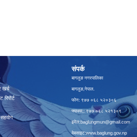
संपर्क
बागलुङ नगरपालिका
ा
 खर्च
बागलुङ,नेपाल.
 रिपोर्ट
फोन: ९७७ ०६८ ५२०३०६
फ्याक्स;: ९७७ ०६८ ५२१३०९
क सहयोग
इमेल:
baglungmun@gmail.com
वेबसाइट:
www.baglung.gov.np