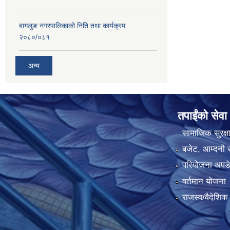
बागलुङ नगरपालिकाको निति तथा कार्यक्रम
२०८०/०८१
अन्य
तपाईंको सेवा
सामाजिक सुरक्ष
बजेट, आम्दनी र
परियोजना अपडेट
वर्तमान योजना
राजस्व/वैदेशि