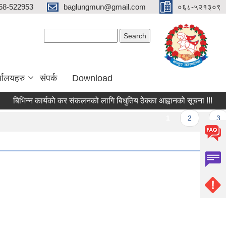
68-522953
baglungmun@gmail.com
०६८-५२१३०९
Search form
Search
्यालयहरु
संपर्क
Download
बिभिन्न कार्यको कर संकलनको लागि बिधुतिय ठेक्का आह्वानको सूचना !!!
सरु
Pages
1
2
3