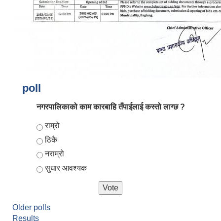
poll
नगरपालिकाको काम कारबाहि तँपाईलाई कस्तो लाग्छ ?
आर्थिक वर्ष २०८२/०८३ को नीति तथा कार्यक्रम, योजना र बजेट पुस्तक
Choices
राम्रो
ठिकै
नराम्रो
सुधार आवश्यक
Older polls
Results