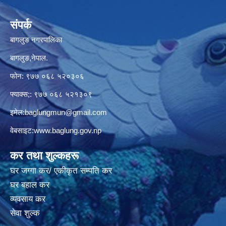
संपर्क
बागलुङ नगरपालिका
बागलुङ,नेपाल.
फोन: ९७७ ०६८ ५२०३०६
फ्याक्स;: ९७७ ०६८ ५२१३०९
इमेल:
baglungmun@gmail.com
वेबसाइट:
www.baglung.gov.np
कर तथा शुल्कहरू
घर जग्गा कर/ एकीकृत सम्पति कर
घर बहाल कर
व्यवसाय कर
सेवा शुल्क