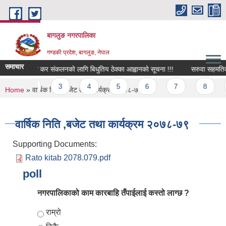
Skip to main content
बागलुङ नगरपालिका
गण्डकी प्रदेश, बागलुङ, नेपाल
समाचार
भिन्न कार्यको कर संकलनको लागि बिधुतिय ठेक्का आह्वानको सूचना !!!
सरुवा सहमतिको ल
Pages
1
2
3
4
5
6
7
8
You are here
Home
» वार्षिक निति ,बजेट तथा कार्यक्रम २०७८-७९
वार्षिक निति ,बजेट तथा कार्यक्रम २०७८-७९
Supporting Documents:
Rato kitab 2078.079.pdf
poll
नगरपालिकाको काम कारबाहि तँपाईलाई कस्तो लाग्छ ?
Choices
राम्रो