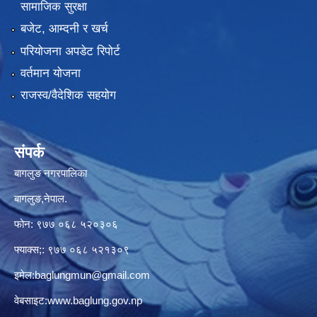
सामाजिक सुरक्षा
बजेट, आम्दनी र खर्च
परियोजना अपडेट रिपोर्ट
वर्तमान योजना
राजस्व/वैदेशिक सहयोग
संपर्क
बागलुङ नगरपालिका
बागलुङ,नेपाल.
फोन: ९७७ ०६८ ५२०३०६
फ्याक्स;: ९७७ ०६८ ५२१३०९
इमेल:
baglungmun@gmail.com
वेबसाइट:
www.baglung.gov.np