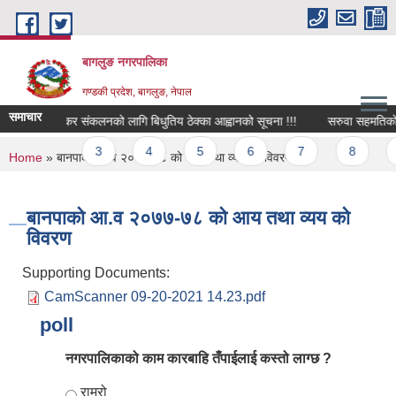
Skip to main content
बागलुङ नगरपालिका
गण्डकी प्रदेश, बागलुङ, नेपाल
समाचार
न्न कार्यको कर संकलनको लागि बिधुतिय ठेक्का आह्वानको सूचना !!!
सरुवा सहमतिको लाग
ages
2
3
4
5
6
7
8
9
You are here
Home
» बानपाको आ.व २०७७-७८ को आय तथा व्यय को विवरण
बानपाको आ.व २०७७-७८ को आय तथा व्यय को
विवरण
Supporting Documents:
CamScanner 09-20-2021 14.23.pdf
poll
नगरपालिकाको काम कारबाहि तँपाईलाई कस्तो लाग्छ ?
Choices
राम्रो