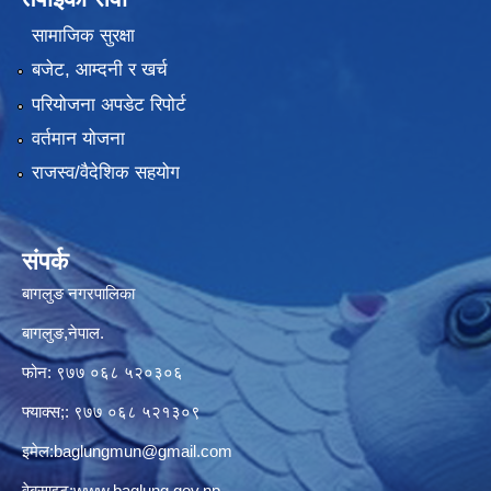
सामाजिक सुरक्षा
बजेट, आम्दनी र खर्च
परियोजना अपडेट रिपोर्ट
वर्तमान योजना
राजस्व/वैदेशिक सहयोग
संपर्क
बागलुङ नगरपालिका
बागलुङ,नेपाल.
फोन: ९७७ ०६८ ५२०३०६
फ्याक्स;: ९७७ ०६८ ५२१३०९
इमेल:
baglungmun@gmail.com
वेबसाइट:
www.baglung.gov.np