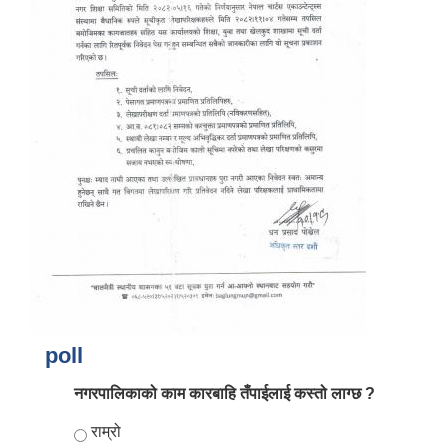
आर्थिक वर्ष २०८२/०८३ को नीति तथा कार्यक्रम, योजना र बजेट पुस्तक
poll
नगरपालिकाको काम कारबाहि तँपाईलाई कस्तो लाग्छ ?
Choices
राम्रो