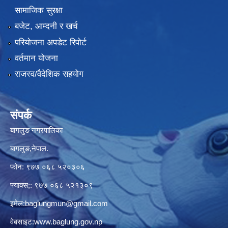
सामाजिक सुरक्षा
बजेट, आम्दनी र खर्च
परियोजना अपडेट रिपोर्ट
वर्तमान योजना
राजस्व/वैदेशिक सहयोग
संपर्क
बागलुङ नगरपालिका
बागलुङ,नेपाल.
फोन: ९७७ ०६८ ५२०३०६
फ्याक्स;: ९७७ ०६८ ५२१३०९
इमेल:
baglungmun@gmail.com
वेबसाइट:
www.baglung.gov.np