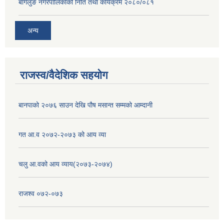
बागलुङ नगरपालिकाको निति तथा कार्यक्रम २०८०/०८१
अन्य
राजस्व/वैदेशिक सहयोग
बानपाको २०७६ साउन देखि पौष मसान्त सम्मको आम्दानी
गत आ.व २०७२-२०७३ को आय व्या
चलु आ.वको आय व्याय(२०७३-२०७४)
राजश्व ०७२-०७३