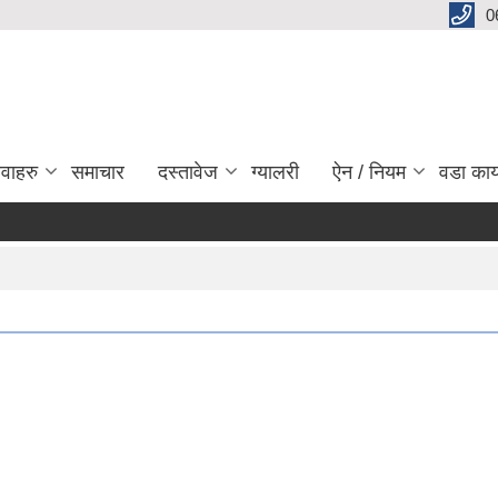
0
ेवाहरु
समाचार
दस्तावेज
ग्यालरी
ऐन / नियम
वडा कार
अ