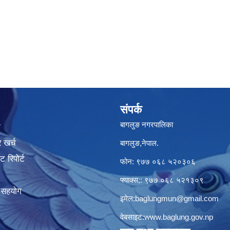
संपर्क
बागलुङ नगरपालिका
ा
 खर्च
बागलुङ,नेपाल.
 रिपोर्ट
फोन: ९७७ ०६८ ५२०३०६
फ्याक्स;: ९७७ ०६८ ५२१३०९
क सहयोग
इमेल:
baglungmun@gmail.com
वेबसाइट:
www.baglung.gov.np