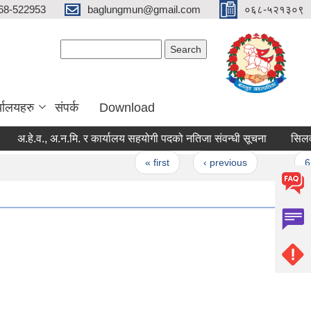
68-522953
baglungmun@gmail.com
०६८-५२१३०९
Search form
Search
्यालयहरु
संपर्क
Download
.हे.व., अ.न.मि. र कार्यालय सहयोगी पदको नतिजा संवन्धी सूचना
सिलवन्दी 
Pages
« first
‹ previous
…
62