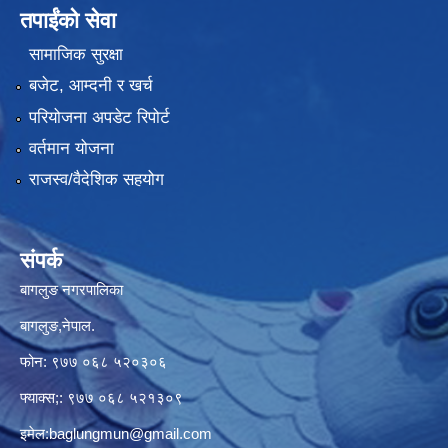
तपाईंको सेवा
सामाजिक सुरक्षा
बजेट, आम्दनी र खर्च
परियोजना अपडेट रिपोर्ट
वर्तमान योजना
राजस्व/वैदेशिक सहयोग
संपर्क
बागलुङ नगरपालिका
बागलुङ,नेपाल.
फोन: ९७७ ०६८ ५२०३०६
फ्याक्स;: ९७७ ०६८ ५२१३०९
इमेल:
baglungmun@gmail.com