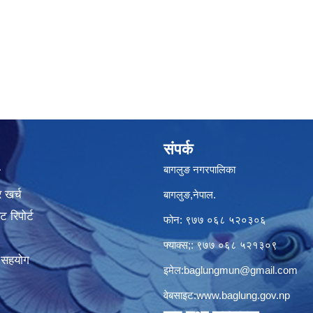
संपर्क
बागलुङ नगरपालिका
ा
 खर्च
बागलुङ,नेपाल.
 रिपोर्ट
फोन: ९७७ ०६८ ५२०३०६
फ्याक्स;: ९७७ ०६८ ५२१३०९
क सहयोग
इमेल:
baglungmun@gmail.com
वेबसाइट:
www.baglung.gov.np