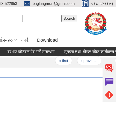
68-522953
baglungmun@gmail.com
०६८-५२१३०९
Search form
Search
्यालयहरु
संपर्क
Download
दरभाउ कोटेशन पेश गर्ने सम्बन्धमा
सुन्तला तथा ओखर पकेट कार्यक्रम सम्बन्धी
Pages
« first
‹ previous
…
2