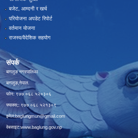
बजेट, आम्दनी र खर्च
परियोजना अपडेट रिपोर्ट
वर्तमान योजना
राजस्व/वैदेशिक सहयोग
संपर्क
बागलुङ नगरपालिका
बागलुङ,नेपाल.
फोन: ९७७ ०६८ ५२०३०६
फ्याक्स;: ९७७ ०६८ ५२१३०९
इमेल:
baglungmun@gmail.com
वेबसाइट:
www.baglung.gov.np