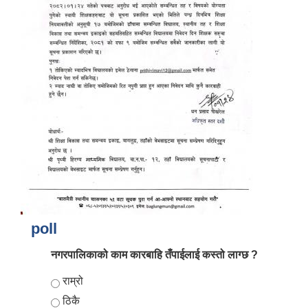
आर्थिक वर्ष २०८२/०८३ को नीति तथा कार्यक्रम, योजना र बजेट पुस्तक
poll
नगरपालिकाको काम कारबाहि तँपाईलाई कस्तो लाग्छ ?
Choices
राम्रो
ठिकै