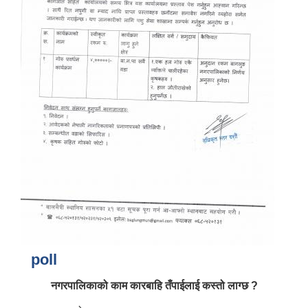
आर्थिक वर्ष २०८२/०८३ को नीति तथा कार्यक्रम, योजना र बजेट पुस्तक
poll
नगरपालिकाको काम कारबाहि तँपाईलाई कस्तो लाग्छ ?