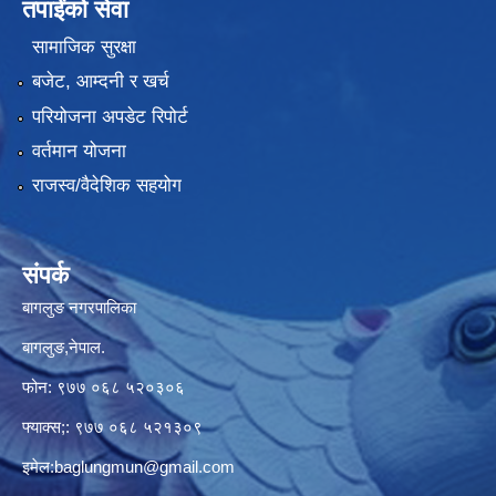
तपाईंको सेवा
सामाजिक सुरक्षा
बजेट, आम्दनी र खर्च
परियोजना अपडेट रिपोर्ट
वर्तमान योजना
राजस्व/वैदेशिक सहयोग
संपर्क
बागलुङ नगरपालिका
बागलुङ,नेपाल.
फोन: ९७७ ०६८ ५२०३०६
फ्याक्स;: ९७७ ०६८ ५२१३०९
इमेल:
baglungmun@gmail.com