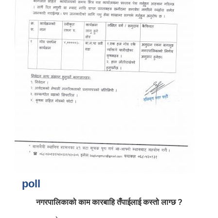
आर्थिक वर्ष २०८२/०८३ को नीति तथा कार्यक्रम, योजना र बजेट पुस्तक
poll
नगरपालिकाको काम कारबाहि तँपाईलाई कस्तो लाग्छ ?