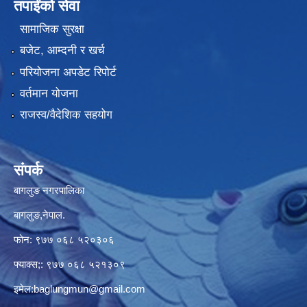
तपाईंको सेवा
सामाजिक सुरक्षा
बजेट, आम्दनी र खर्च
परियोजना अपडेट रिपोर्ट
वर्तमान योजना
राजस्व/वैदेशिक सहयोग
संपर्क
बागलुङ नगरपालिका
बागलुङ,नेपाल.
फोन: ९७७ ०६८ ५२०३०६
फ्याक्स;: ९७७ ०६८ ५२१३०९
इमेल:
baglungmun@gmail.com