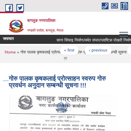
Skip to main content
बागलुङ नगरपालिका
गण्डकी प्रदेश, बागलुङ, नेपाल
समाचार
साना सिंचाइ निर्माण/मर्मत संभार/प्लाष्टिक पोखरी निर्माण 
Pages
« first
‹ previous
…
60
You are here
Home
» गोरु पालक कृषकलाई प्रोत्साहन स्वरुप गोरु प्रवर्धन अनुदान सम्बन्धी सूचना
!!!
गोरु पालक कृषकलाई प्रोत्साहन स्वरुप गोरु
प्रवर्धन अनुदान सम्बन्धी सूचना !!!