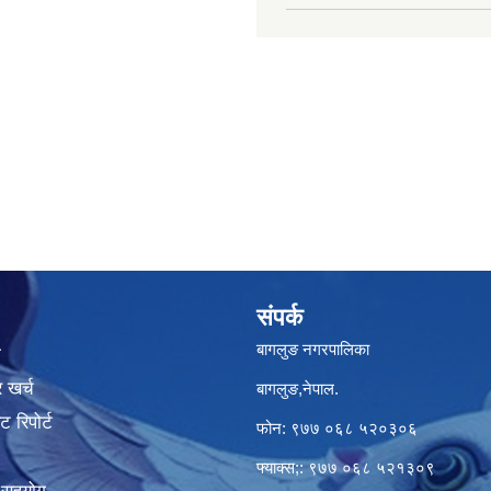
संपर्क
बागलुङ नगरपालिका
ा
 खर्च
बागलुङ,नेपाल.
 रिपोर्ट
फोन: ९७७ ०६८ ५२०३०६
फ्याक्स;: ९७७ ०६८ ५२१३०९