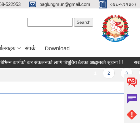
68-522953
baglungmun@gmail.com
०६८-५२१३०९
Search form
Search
्यालयहरु
संपर्क
Download
्न कार्यको कर संकलनको लागि बिधुतिय ठेक्का आह्वानको सूचना !!!
सरुवा स
ges
1
2
3
4