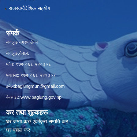
राजस्व/वैदेशिक सहयोग
संपर्क
बागलुङ नगरपालिका
बागलुङ,नेपाल.
फोन: ९७७ ०६८ ५२०३०६
फ्याक्स;: ९७७ ०६८ ५२१३०९
इमेल:
baglungmun@gmail.com
वेबसाइट:
www.baglung.gov.np
कर तथा शुल्कहरू
घर जग्गा कर/ एकीकृत सम्पति कर
घर बहाल कर