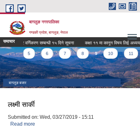
Skip to main content
बागलुङ नगरपालिका
गण्डकी प्रदेश, बागलुङ, नेपाल
समाचार
पयोग क्षेत्र वर्गिकरण सम्बन्धी १५ दिने सूचना
कक्षा ११ मा कानून विषय लिई अध्ययन गर्न इच्
…
5
6
7
8
9
10
11
बागलुङ बजार
लक्ष्मी सार्की
Submitted on:
Wed, 03/27/2019 - 15:11
Read more
about लक्ष्मी सार्की