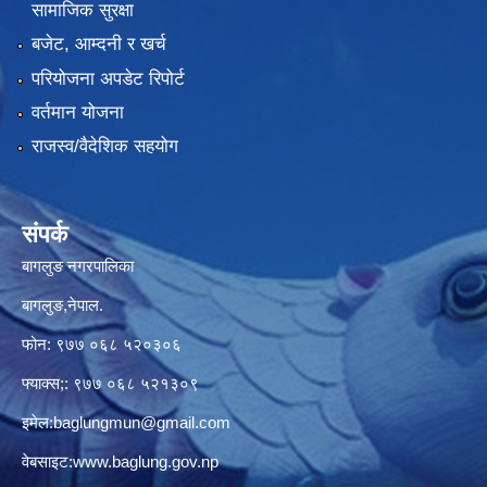
सामाजिक सुरक्षा
बजेट, आम्दनी र खर्च
परियोजना अपडेट रिपोर्ट
वर्तमान योजना
राजस्व/वैदेशिक सहयोग
संपर्क
बागलुङ नगरपालिका
बागलुङ,नेपाल.
फोन: ९७७ ०६८ ५२०३०६
फ्याक्स;: ९७७ ०६८ ५२१३०९
इमेल:
baglungmun@gmail.com
वेबसाइट:
www.baglung.gov.np