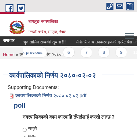
Skip to main content
बागलुङ नगरपालिका
गण्डकी प्रदेश, बागलुङ, नेपाल
समाचार
्ताकाे आधारभुत तालिम सम्बन्धी सूचना !!!
मेशिनरीजन्य उपकरणहरुको दररेट पेश गर्ने सम्
es
st
‹ previous
…
6
7
8
9
10
You are here
Home
» कार्यपालिकाको निर्णय २०८०-०२-०२
कार्यपालिकाको निर्णय २०८०-०२-०२
Supporting Documents:
कार्यपालिकाको निर्णय २०८०-०२-०२.pdf
poll
नगरपालिकाको काम कारबाहि तँपाईलाई कस्तो लाग्छ ?
Choices
राम्रो