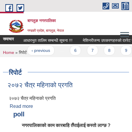
Skip to main content
बागलुङ नगरपालिका
गण्डकी प्रदेश, बागलुङ, नेपाल
समाचार
िलापकर्ताकाे आधारभुत तालिम सम्बन्धी सूचना !!!
मेशिनरीजन्य उपकरणहरुको दररेट पेश गर्
ages
« first
‹ previous
…
6
7
8
9
You are here
Home
» रिपोर्ट
रिपोर्ट
२०७२ चैत्र महिनाको प्रगति
२०७२ चैत्र महिनाको प्रगति
Read more
about २०७२ चैत्र महिनाको प्रगति
poll
नगरपालिकाको काम कारबाहि तँपाईलाई कस्तो लाग्छ ?