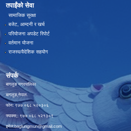
तपाईंको सेवा
सामाजिक सुरक्षा
बजेट, आम्दनी र खर्च
परियोजना अपडेट रिपोर्ट
वर्तमान योजना
राजस्व/वैदेशिक सहयोग
संपर्क
बागलुङ नगरपालिका
बागलुङ,नेपाल.
फोन: ९७७ ०६८ ५२०३०६
फ्याक्स;: ९७७ ०६८ ५२१३०९
इमेल:
baglungmun@gmail.com