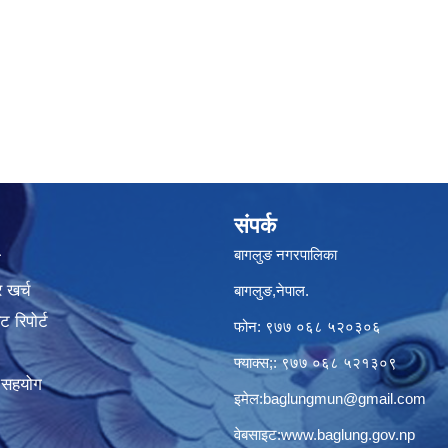
संपर्क
बागलुङ नगरपालिका
ा
 खर्च
बागलुङ,नेपाल.
 रिपोर्ट
फोन: ९७७ ०६८ ५२०३०६
फ्याक्स;: ९७७ ०६८ ५२१३०९
क सहयोग
इमेल:
baglungmun@gmail.com
वेबसाइट:
www.baglung.gov.np