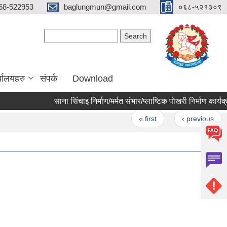
68-522953
baglungmun@gmail.com
०६८-५२१३०९
Search form
Search
्यालयहरु
संपर्क
Download
साना सिंचाइ निर्माण/मर्मत संभार/प्लाष्टिक पोखरी निर्माण कार्यक्रम
Pages
« first
‹ previous
…