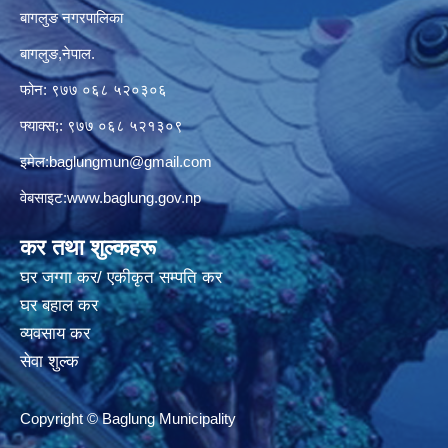
बागलुङ नगरपालिका
बागलुङ,नेपाल.
फोन: ९७७ ०६८ ५२०३०६
फ्याक्स;: ९७७ ०६८ ५२१३०९
इमेल:
baglungmun@gmail.com
वेबसाइट:
www.baglung.gov.np
कर तथा शुल्कहरू
घर जग्गा कर/ एकीकृत सम्पति कर
घर बहाल कर
व्यवसाय कर
सेवा शुल्क
Copyright © Baglung Municipality