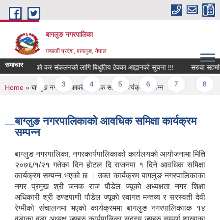
Skip to main content
बागलुङ नगरपालिका
गण्डकी प्रदेश, बागलुङ, नेपाल
समाचार
बिभिन्न कार्यको कर संकलनको लागि बिधुतिय ठेक्का आह्वानको सूचना !!!
सरुवा सहमतिको 
Pages
1
2
3
4
5
6
7
8
You are here
Home
» बाग्लुङ नगरपालिकाको आवधिक समिक्षा कार्यक्रम सम्पन्न
बाग्लुङ नगरपालिकाको आवधिक समिक्षा कार्यक्रम
सम्पन्न
बाग्लुङ नगरपालिका, नगरकार्यपालिकाको कार्यलयको आयोजनामा मिति
२०७६/१/२१ गतेका दिन होटल दि राजनमा १ दिने आवधिक समिक्षा
कार्यक्रम सम्पन्न भएको छ । उक्त कार्यक्रम बागलुङ नगरपालिकाका
नगर प्रमुख श्री जनक राज पौडेल ज्यूको अध्यक्षता नगर शिक्षा
अधिकारी श्री डण्डपाणी पौडेल ज्यूको स्वागत मन्तव्‍य र सरस्वती देवी
रेग्मीको संचालनमा भएको कार्यक्रममा बागलुङ नगरपालिकााक १४
वडाका वडा अध्यक्ष ज्यूहरु कार्यपालिका सदस्य ज्यूहरु सम्पूर्ण शाखाका