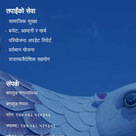
तपाईंको सेवा
सामाजिक सुरक्षा
बजेट, आम्दनी र खर्च
परियोजना अपडेट रिपोर्ट
वर्तमान योजना
राजस्व/वैदेशिक सहयोग
संपर्क
बागलुङ नगरपालिका
बागलुङ,नेपाल.
फोन: ९७७ ०६८ ५२०३०६
फ्याक्स;: ९७७ ०६८ ५२१३०९