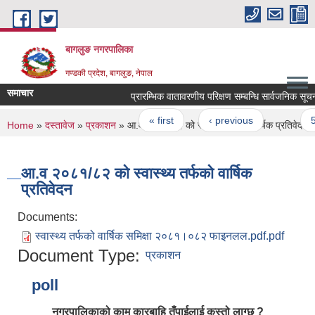
Skip to main content
बागलुङ नगरपालिका
गण्डकी प्रदेश, बागलुङ, नेपाल
समाचार
प्रारम्भिक वातावरणीय परिक्षण सम्बन्धि सार्वजनिक सूचना
Pages
« first
‹ previous
…
59
You are here
Home
»
दस्तावेज
»
प्रकाशन
» आ.व २०८१/८२ को स्वास्थ्य तर्फकाे वार्षिक प्रतिवेदन
आ.व २०८१/८२ को स्वास्थ्य तर्फकाे वार्षिक
प्रतिवेदन
Documents:
स्वास्थ्य तर्फको वार्षिक समिक्षा २०८१।०८२ फाइनलल.pdf.pdf
Document Type:
प्रकाशन
poll
नगरपालिकाको काम कारबाहि तँपाईलाई कस्तो लाग्छ ?