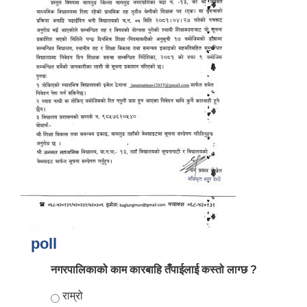
आर्थिक वर्ष २०८२/०८३ को नीति तथा कार्यक्रम, योजना र बजेट पुस्तक
poll
नगरपालिकाको काम कारबाहि तँपाईलाई कस्तो लाग्छ ?
Choices
राम्रो