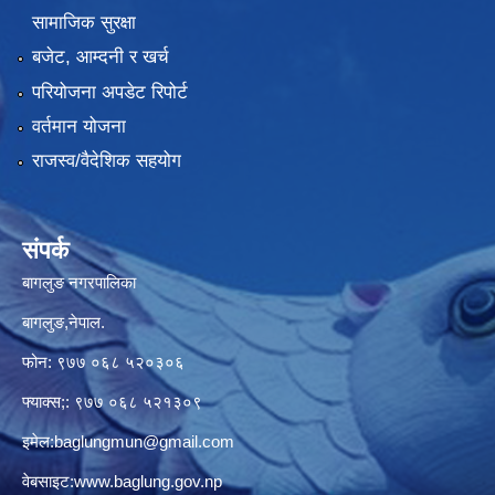
सामाजिक सुरक्षा
बजेट, आम्दनी र खर्च
परियोजना अपडेट रिपोर्ट
वर्तमान योजना
राजस्व/वैदेशिक सहयोग
संपर्क
बागलुङ नगरपालिका
बागलुङ,नेपाल.
फोन: ९७७ ०६८ ५२०३०६
फ्याक्स;: ९७७ ०६८ ५२१३०९
इमेल:
baglungmun@gmail.com
वेबसाइट:
www.baglung.gov.np