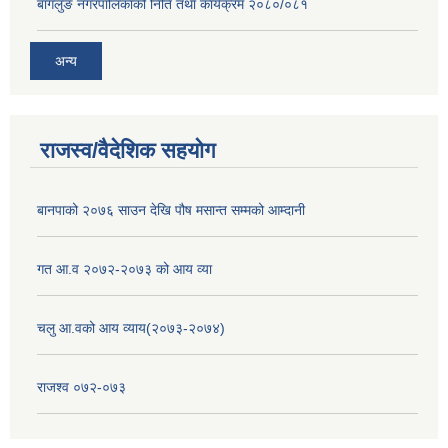
बागलुङ नगरपालिकाको निति तथा कार्यक्रम २०८०/०८१
अन्य
राजस्व/वैदेशिक सहयोग
बानपाको २०७६ साउन देखि पौष मसान्त सम्मको आम्दानी
गत आ.व २०७२-२०७३ को आय व्या
चलु आ.वको आय व्याय(२०७३-२०७४)
राजश्व ०७२-०७३