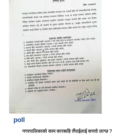
आर्थिक वर्ष २०८२/०८३ को नीति तथा कार्यक्रम, योजना र बजेट पुस्तक
poll
नगरपालिकाको काम कारबाहि तँपाईलाई कस्तो लाग्छ ?