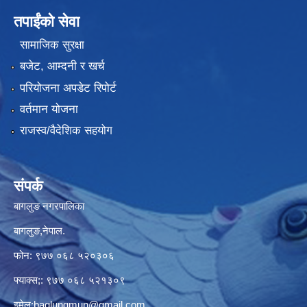
तपाईंको सेवा
सामाजिक सुरक्षा
बजेट, आम्दनी र खर्च
परियोजना अपडेट रिपोर्ट
वर्तमान योजना
राजस्व/वैदेशिक सहयोग
संपर्क
बागलुङ नगरपालिका
बागलुङ,नेपाल.
फोन: ९७७ ०६८ ५२०३०६
फ्याक्स;: ९७७ ०६८ ५२१३०९
इमेल:
baglungmun@gmail.com