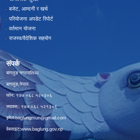
बजेट, आम्दनी र खर्च
परियोजना अपडेट रिपोर्ट
वर्तमान योजना
राजस्व/वैदेशिक सहयोग
संपर्क
बागलुङ नगरपालिका
बागलुङ,नेपाल.
फोन: ९७७ ०६८ ५२०३०६
फ्याक्स;: ९७७ ०६८ ५२१३०९
इमेल:
baglungmun@gmail.com
वेबसाइट:
www.baglung.gov.np