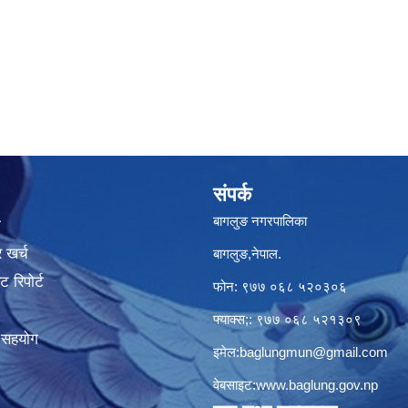
संपर्क
बागलुङ नगरपालिका
ा
 खर्च
बागलुङ,नेपाल.
 रिपोर्ट
फोन: ९७७ ०६८ ५२०३०६
फ्याक्स;: ९७७ ०६८ ५२१३०९
क सहयोग
इमेल:
baglungmun@gmail.com
वेबसाइट:
www.baglung.gov.np