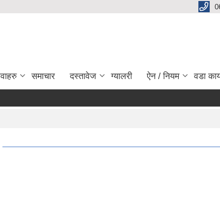
0
ेवाहरु
समाचार
दस्तावेज
ग्यालरी
ऐन / नियम
वडा कार
श्