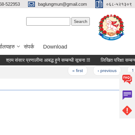
68-522953
baglungmun@gmail.com
०६८-५२१३०९
Search form
Search
्यालयहरु
संपर्क
Download
रम संसार प्रणालीमा आबद्ध हुने सम्बन्धी सूचना !!!
लिखित परिक्षा सम्बन्धी सूच
Pages
« first
‹ previous
1