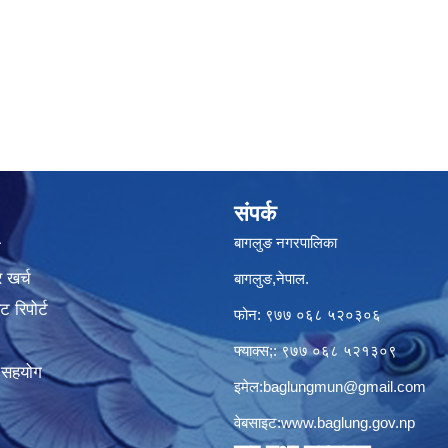
संपर्क
बागलुङ नगरपालिका
ा
 खर्च
बागलुङ,नेपाल.
 रिपोर्ट
फोन: ९७७ ०६८ ५२०३०६
फ्याक्स;: ९७७ ०६८ ५२१३०९
क सहयोग
इमेल:
baglungmun@gmail.com
वेबसाइट:
www.baglung.gov.np