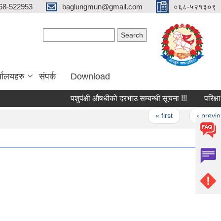
68-522953
baglungmun@gmail.com
०६८-५२१३०९
Search form
Search
्यालयहरु
संपर्क
Download
पशुपंक्षी औषधीको दरभाउ सम्बन्धी सूचना !!!
परिक्षा स्थग
Pages
« first
‹ previous