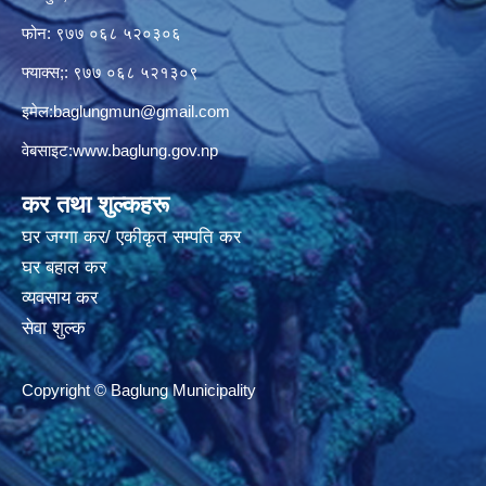
फोन: ९७७ ०६८ ५२०३०६
फ्याक्स;: ९७७ ०६८ ५२१३०९
इमेल:
baglungmun@gmail.com
वेबसाइट:
www.baglung.gov.np
कर तथा शुल्कहरू
घर जग्गा कर/ एकीकृत सम्पति कर
घर बहाल कर
व्यवसाय कर
सेवा शुल्क
Copyright © Baglung Municipality