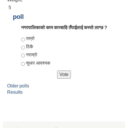
5
poll
नगरपालिकाको काम कारबाहि तँपाईलाई कस्तो लाग्छ ?
Choices
राम्रो
ठिकै
नराम्रो
सुधार आवश्यक
आर्थिक वर्ष २०८२/०८३ को नीति तथा कार्यक्रम, योजना र बजेट पुस्तक
Older polls
Results