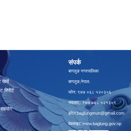
संपर्क
बागलुङ नगरपालिका
ा
 खर्च
बागलुङ,नेपाल.
 रिपोर्ट
फोन: ९७७ ०६८ ५२०३०६
फ्याक्स;: ९७७ ०६८ ५२१३०९
क सहयोग
इमेल:
baglungmun@gmail.com
वेबसाइट:
www.baglung.gov.np