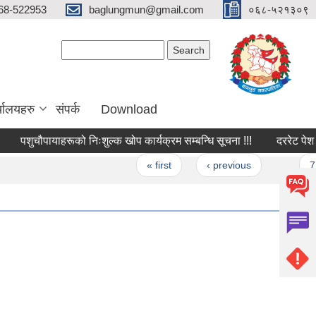
68-522953
baglungmun@gmail.com
०६८-५२१३०९
Search form
Search
्यालयहरु
संपर्क
Download
शुचौपायाहरूको निःशुल्क खोप कार्यक्रम सम्बन्धि सूचना !!!
दररेट पेश गर्ने स
Pages
« first
‹ previous
…
7