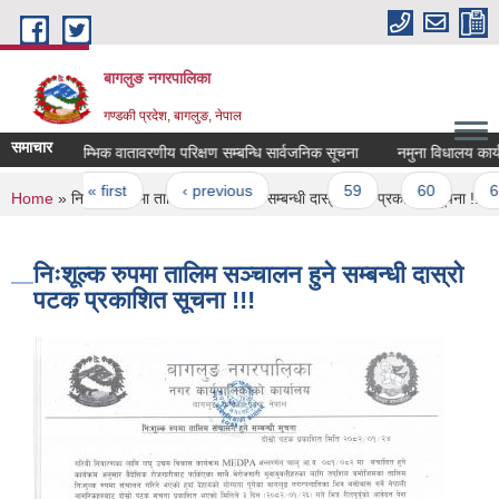
Skip to main content
बागलुङ नगरपालिका
गण्डकी प्रदेश, बागलुङ, नेपाल
समाचार
प्रारम्भिक वातावरणीय परिक्षण सम्बन्धि सार्वजनिक सूचना
नमुना विधालय कार्यक्र
Pages
« first
‹ previous
…
59
60
61
You are here
Home
» निःशूल्क रुपमा तालिम सञ्चालन हुने सम्बन्धी दास्रो पटक प्रकाशित सूचना !!!
निःशूल्क रुपमा तालिम सञ्चालन हुने सम्बन्धी दास्रो
पटक प्रकाशित सूचना !!!