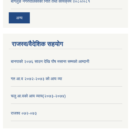
बागलुङ नगरपालिकाको निति तथा कार्यक्रम २०८०/०८१
अन्य
राजस्व/वैदेशिक सहयोग
बानपाको २०७६ साउन देखि पौष मसान्त सम्मको आम्दानी
गत आ.व २०७२-२०७३ को आय व्या
चलु आ.वको आय व्याय(२०७३-२०७४)
राजश्व ०७२-०७३