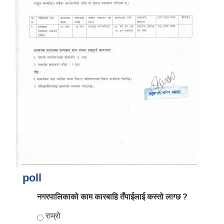
आर्थिक वर्ष २०८२/०८३ को नीति तथा कार्यक्रम, योजना र बजेट पुस्तक
poll
नगरपालिकाको काम कारबाहि तँपाईलाई कस्तो लाग्छ ?
Choices
राम्रो