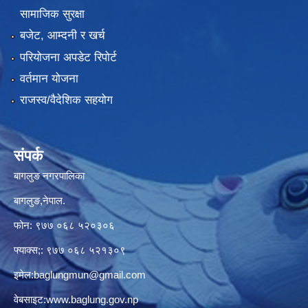
सामाजिक सुरक्षा
बजेट, आम्दनी र खर्च
परियोजना अपडेट रिपोर्ट
वर्तमान योजना
राजस्व/वैदेशिक सहयोग
संपर्क
बागलुङ नगरपालिका
बागलुङ,नेपाल.
फोन: ९७७ ०६८ ५२०३०६
फ्याक्स;: ९७७ ०६८ ५२१३०९
इमेल:
baglungmun@gmail.com
वेबसाइट:
www.baglung.gov.np