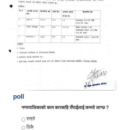
आर्थिक वर्ष २०८२/०८३ को नीति तथा कार्यक्रम, योजना र बजेट पुस्तक
poll
नगरपालिकाको काम कारबाहि तँपाईलाई कस्तो लाग्छ ?
Choices
राम्रो
ठिकै