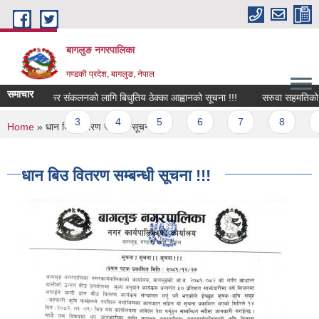
Skip to main content
बागलुङ नगरपालिका
गण्डकी प्रदेश, बागलुङ, नेपाल
समाचार
्न कार्यको कर संकलनको लागि बिधुतिय ठेक्का आह्वानको सूचना !!!
सरुवा सहमतिको लागि
ages
2
3
4
5
6
7
8
9
You are here
Home
» धान बिउ वितरण सम्बन्धी सूचना !!!
धान बिउ वितरण सम्बन्धी सूचना !!!