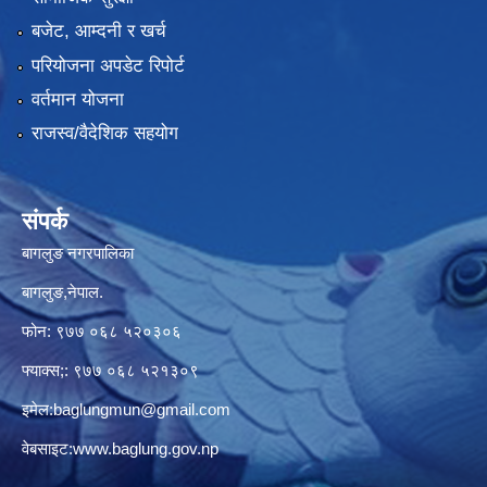
बजेट, आम्दनी र खर्च
परियोजना अपडेट रिपोर्ट
वर्तमान योजना
राजस्व/वैदेशिक सहयोग
संपर्क
बागलुङ नगरपालिका
बागलुङ,नेपाल.
फोन: ९७७ ०६८ ५२०३०६
फ्याक्स;: ९७७ ०६८ ५२१३०९
इमेल:
baglungmun@gmail.com
वेबसाइट:
www.baglung.gov.np