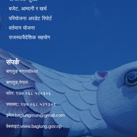
बजेट, आम्दनी र खर्च
परियोजना अपडेट रिपोर्ट
वर्तमान योजना
राजस्व/वैदेशिक सहयोग
संपर्क
बागलुङ नगरपालिका
बागलुङ,नेपाल.
फोन: ९७७ ०६८ ५२०३०६
फ्याक्स;: ९७७ ०६८ ५२१३०९
इमेल:
baglungmun@gmail.com
वेबसाइट:
www.baglung.gov.np