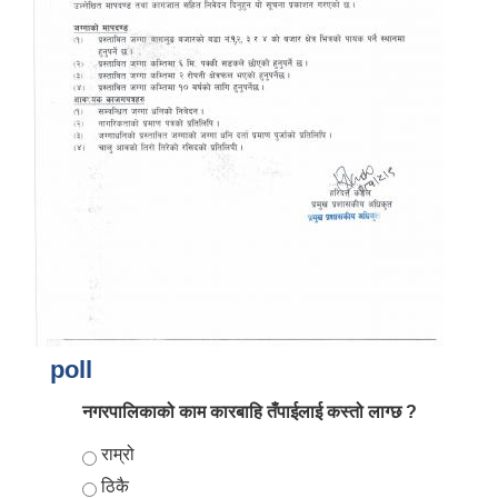
आर्थिक वर्ष २०८२/०८३ को नीति तथा कार्यक्रम, योजना र बजेट पुस्तक
poll
नगरपालिकाको काम कारबाहि तँपाईलाई कस्तो लाग्छ ?
Choices
राम्रो
ठिकै