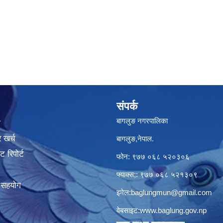
संपर्क
बागलुङ नगरपालिका
ा
 खर्च
बागलुङ,नेपाल.
 रिपोर्ट
फोन: ९७७ ०६८ ५२०३०६
फ्याक्स;: ९७७ ०६८ ५२१३०९
क सहयोग
इमेल:
baglungmun@gmail.com
वेबसाइट:
www.baglung.gov.np