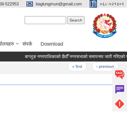
68-522953
baglungmun@gmail.com
०६८-५२१३०९
Search form
Search
्यालयहरु
संपर्क
Download
बाग्लुङ नगरपालिकाको छैठौँ नगरसभाको समापनमा जारी गरिएको प्रेस विज
Pages
« first
‹ previous
…