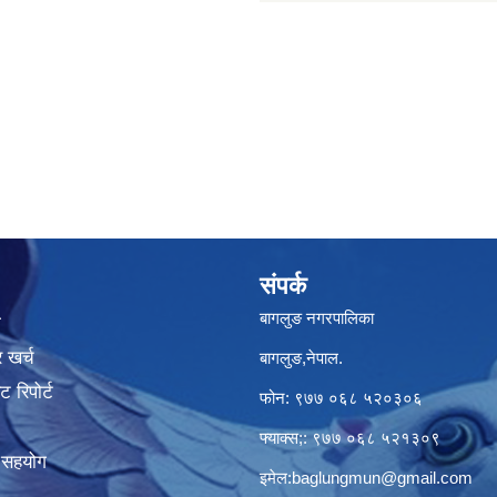
संपर्क
बागलुङ नगरपालिका
ा
 खर्च
बागलुङ,नेपाल.
 रिपोर्ट
फोन: ९७७ ०६८ ५२०३०६
फ्याक्स;: ९७७ ०६८ ५२१३०९
क सहयोग
इमेल:
baglungmun@gmail.com