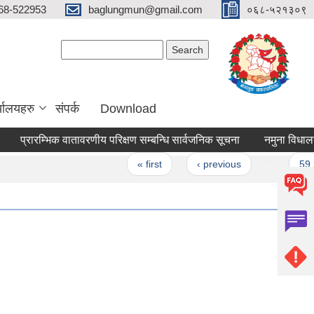
68-522953
baglungmun@gmail.com
०६८-५२१३०९
Search form
Search
्यालयहरु
संपर्क
Download
्रारम्भिक वातावरणीय परिक्षण सम्बन्धि सार्वजनिक सूचना
नमुना विधालय कार्य
Pages
« first
‹ previous
…
59