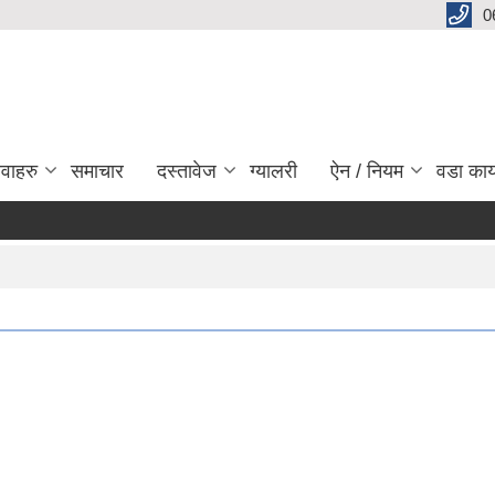
0
ेवाहरु
समाचार
दस्तावेज
ग्यालरी
ऐन / नियम
वडा कार
प