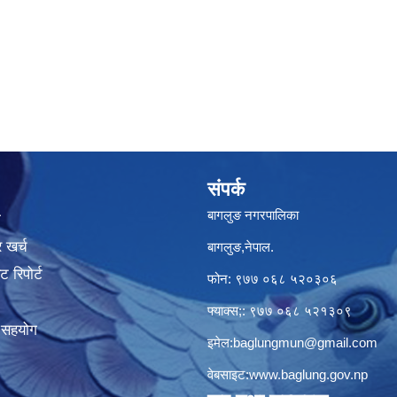
संपर्क
बागलुङ नगरपालिका
ा
 खर्च
बागलुङ,नेपाल.
 रिपोर्ट
फोन: ९७७ ०६८ ५२०३०६
फ्याक्स;: ९७७ ०६८ ५२१३०९
क सहयोग
इमेल:
baglungmun@gmail.com
वेबसाइट:
www.baglung.gov.np