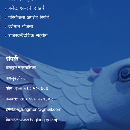
बजेट, आम्दनी र खर्च
परियोजना अपडेट रिपोर्ट
वर्तमान योजना
राजस्व/वैदेशिक सहयोग
संपर्क
बागलुङ नगरपालिका
बागलुङ,नेपाल.
फोन: ९७७ ०६८ ५२०३०६
फ्याक्स;: ९७७ ०६८ ५२१३०९
इमेल:
baglungmun@gmail.com
वेबसाइट:
www.baglung.gov.np