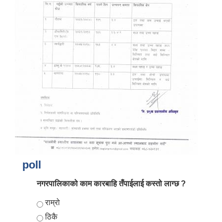
आर्थिक वर्ष २०८२/०८३ को नीति तथा कार्यक्रम, योजना र बजेट पुस्तक
poll
नगरपालिकाको काम कारबाहि तँपाईलाई कस्तो लाग्छ ?
Choices
राम्रो
ठिकै