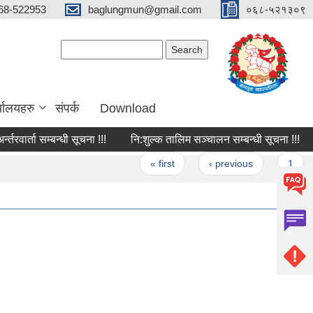
68-522953
baglungmun@gmail.com
०६८-५२१३०९
Search form
Search
्यालयहरु
संपर्क
Download
वार्ता सम्बन्धी सूचना !!!
नि:शुल्क तालिम सञ्चालन सम्बन्धी सूचना !!!
नत
ges
« first
‹ previous
1
2