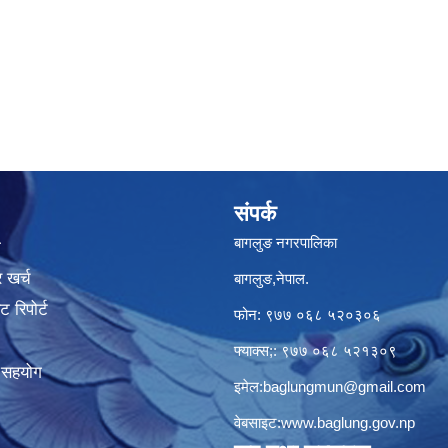
संपर्क
बागलुङ नगरपालिका
ा
 खर्च
बागलुङ,नेपाल.
 रिपोर्ट
फोन: ९७७ ०६८ ५२०३०६
फ्याक्स;: ९७७ ०६८ ५२१३०९
क सहयोग
इमेल:
baglungmun@gmail.com
वेबसाइट:
www.baglung.gov.np