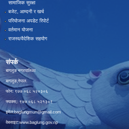
सामाजिक सुरक्षा
बजेट, आम्दनी र खर्च
परियोजना अपडेट रिपोर्ट
वर्तमान योजना
राजस्व/वैदेशिक सहयोग
संपर्क
बागलुङ नगरपालिका
बागलुङ,नेपाल.
फोन: ९७७ ०६८ ५२०३०६
फ्याक्स;: ९७७ ०६८ ५२१३०९
इमेल:
baglungmun@gmail.com
वेबसाइट:
www.baglung.gov.np