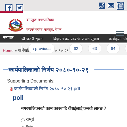
Skip to main content
बागलुङ नगरपालिका
गण्डकी प्रदेश, बागलुङ, नेपाल
समाचार
के कर सम्बन्धी जरुरी सूचना
विज्ञापन कर सम्बन्धी जरुरी सूचना
कार्यक्रम अधि
Pages
« first
‹ previous
…
62
63
64
6
You are here
Home
» कार्यपालिकाको निर्णय २०८०-१०-२९
कार्यपालिकाको निर्णय २०८०-१०-२९
Supporting Documents:
कार्यपालिकाको निर्णय २०८०-१०-२९.pdf
poll
नगरपालिकाको काम कारबाहि तँपाईलाई कस्तो लाग्छ ?
Choices
राम्रो