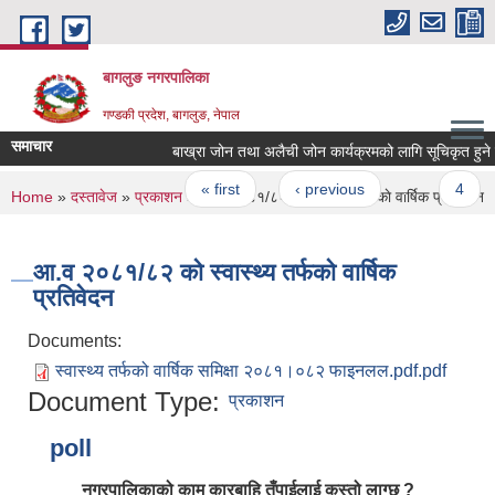
Skip to main content
बागलुङ नगरपालिका
गण्डकी प्रदेश, बागलुङ, नेपाल
समाचार
बाख्रा जोन तथा अलैची जोन कार्यक्रमको लागि सूचिकृत हुने सम्बन
Pages
« first
‹ previous
…
4
You are here
Home
»
दस्तावेज
»
प्रकाशन
» आ.व २०८१/८२ को स्वास्थ्य तर्फकाे वार्षिक प्रतिवेदन
आ.व २०८१/८२ को स्वास्थ्य तर्फकाे वार्षिक
प्रतिवेदन
Documents:
स्वास्थ्य तर्फको वार्षिक समिक्षा २०८१।०८२ फाइनलल.pdf.pdf
Document Type:
प्रकाशन
poll
नगरपालिकाको काम कारबाहि तँपाईलाई कस्तो लाग्छ ?