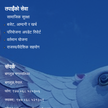
तपाईंको सेवा
सामाजिक सुरक्षा
बजेट, आम्दनी र खर्च
परियोजना अपडेट रिपोर्ट
वर्तमान योजना
राजस्व/वैदेशिक सहयोग
संपर्क
बागलुङ नगरपालिका
बागलुङ,नेपाल.
फोन: ९७७ ०६८ ५२०३०६
फ्याक्स;: ९७७ ०६८ ५२१३०९