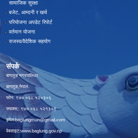
सामाजिक सुरक्षा
बजेट, आम्दनी र खर्च
परियोजना अपडेट रिपोर्ट
वर्तमान योजना
राजस्व/वैदेशिक सहयोग
संपर्क
बागलुङ नगरपालिका
बागलुङ,नेपाल.
फोन: ९७७ ०६८ ५२०३०६
फ्याक्स;: ९७७ ०६८ ५२१३०९
इमेल:
baglungmun@gmail.com
वेबसाइट:
www.baglung.gov.np