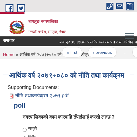
Skip to main content
बागलुङ नगरपालिका
गण्डकी प्रदेश, बागलुङ, नेपाल
समाचार
आव २०७६।७७मा प्रकोप व्यवस्थापन तथा कोभिड कोषको
Pages
« first
‹ previous
…
53
You are here
Home
» आर्थिक वर्ष २०७९÷०८० को नीति तथा कार्यक्रम
आर्थिक वर्ष २०७९÷०८० को नीति तथा कार्यक्रम
Supporting Documents:
नीति-तथाकार्यक्रम-२०७९.pdf
poll
नगरपालिकाको काम कारबाहि तँपाईलाई कस्तो लाग्छ ?
Choices
राम्रो