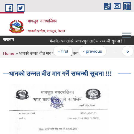
Skip to main content
बागलुङ नगरपालिका
गण्डकी प्रदेश, बागलुङ, नेपाल
समाचार
मेलमिलापकर्ताकाे आधारभुत तालिम सम्बन्धी सूचना !!!
मेश
Pages
« first
‹ previous
…
6
You are here
Home
» धानको उन्नत वीउ माग गर्ने सम्बन्धी सूचना !!!
धानको उन्नत वीउ माग गर्ने सम्बन्धी सूचना !!!