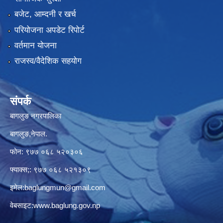
बजेट, आम्दनी र खर्च
परियोजना अपडेट रिपोर्ट
वर्तमान योजना
राजस्व/वैदेशिक सहयोग
संपर्क
बागलुङ नगरपालिका
बागलुङ,नेपाल.
फोन: ९७७ ०६८ ५२०३०६
फ्याक्स;: ९७७ ०६८ ५२१३०९
इमेल:
baglungmun@gmail.com
वेबसाइट:
www.baglung.gov.np