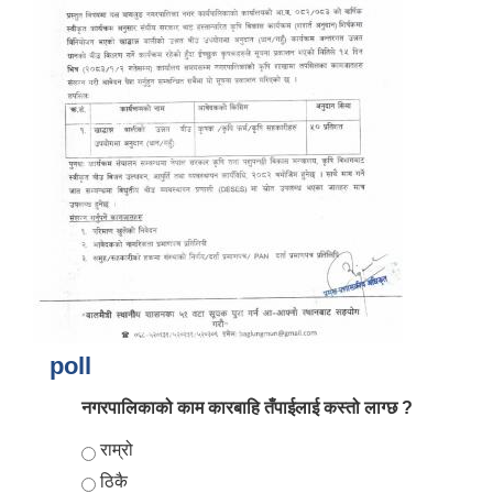
आर्थिक वर्ष २०८२/०८३ को नीति तथा कार्यक्रम, योजना र बजेट पुस्तक
poll
नगरपालिकाको काम कारबाहि तँपाईलाई कस्तो लाग्छ ?
Choices
राम्रो
ठिकै